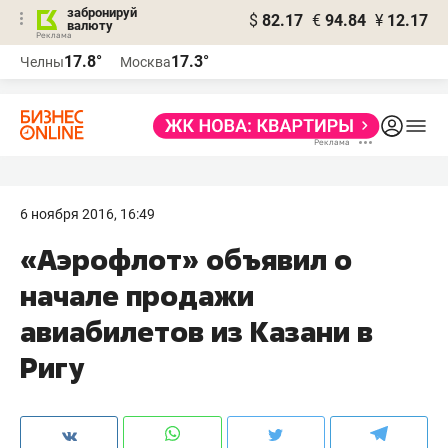
забронируй
$
82.17
€
94.84
¥
12.17
валюту
17.8°
17.3°
Челны
Москва
6 ноября 2016, 16:49
​«Аэрофлот» объявил о
начале продажи
авиабилетов из Казани в
Ригу