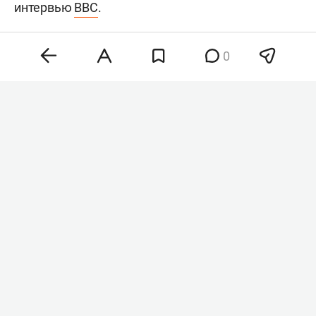
интервью
BBC
.
0
Хантер Байден
Фото: © Chris Kleponis / Keystone Press Agency /
www.globallookpress.com
«Рак распространился, метастазировал в кости и