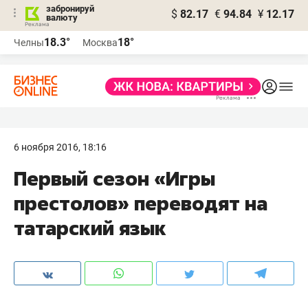
забронируй
$
82.17
€
94.84
¥
12.17
валюту
18.3°
18°
Челны
Москва
6 ноября 2016, 18:16
Первый сезон «Игры
престолов» переводят на
татарский язык