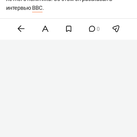
интервью
BBC
.
0
Хантер Байден
Фото: © Chris Kleponis / Keystone Press Agency /
www.globallookpress.com