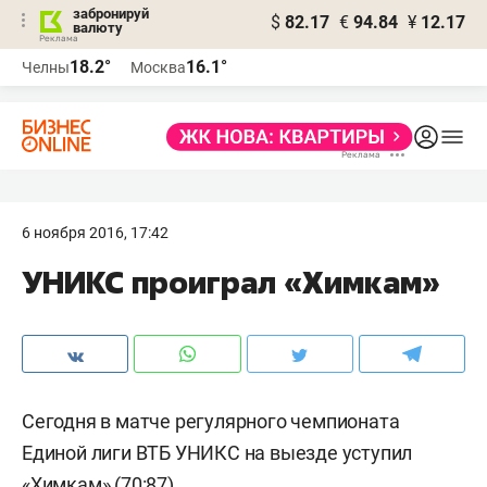
забронируй
$
82.17
€
94.84
¥
12.17
валюту
18.2°
16.1°
Челны
Москва
6 ноября 2016, 17:42
УНИКС проиграл «Химкам»
Сегодня в матче регулярного чемпионата
Единой лиги ВТБ УНИКС на выезде уступил
«Химкам» (70:87).