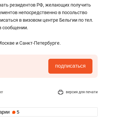
сверхнагрузку
для меня это челлендж
вать резидентов РФ, желающих получить
сом»
кументов непосредственно в посольство
саться в визовом центре Бельгии по тел.
 в сообщении.
оскве и Санкт-Петербурге.
подписаться
er
версия для печати
арии
5