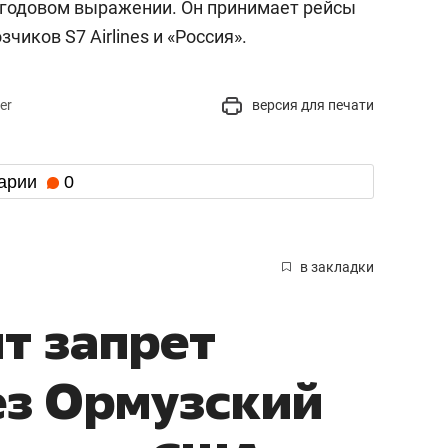
в годовом выражении. Он принимает рейсы
чиков S7 Airlines и «Россия».
er
версия для печати
арии
0
в закладки
ит запрет
ез Ормузский