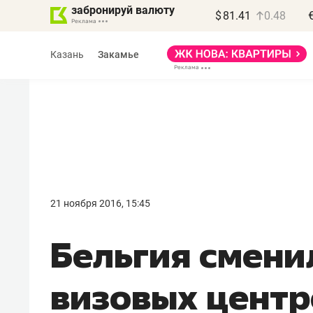
забронируй валюту
$
81.41
0.48
Казань
Закамье
Василь Мазитов
МАРТ
21 ноября 2016, 15:45
«Не зная местных
Бельгия смени
правил, бизнес может
потерять минимум
визовых центр
полгода»
Как бизнесу выйти на зарубежные