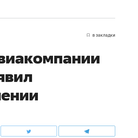
в закладки
авиакомпании
явил
нении