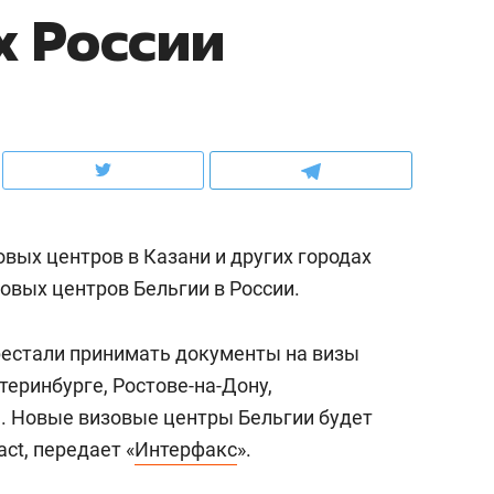
х России
ов и
о трехкратном росте цен, дотошных
школьной формы о конт
клиентах и чудных запросах мастеров
налогах и развитии без 
вых центров в Казани и других городах
зовых центров Бельгии в России.
рестали принимать документы на визы
теринбурге, Ростове-на-Дону,
ндуем
Рекомендуем
е.
Новые визовые центры Бельгии будет
терапевт «Фороса»:
Дизайнер-прораб Ната
ct, передает «
Интерфакс
».
кторский невроз» –
Наседкина: «Ремонт вм
человек не считает
с мебелью за 2 миллион