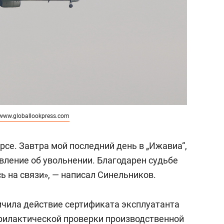
www.globallookpress.com
урсе. Завтра мой последний день в „Ижавиа“,
явление об увольнении. Благодарен судьбе
сь на связи», — написал Синельников.
ичила действие сертификата эксплуатанта
филактической проверки производственной