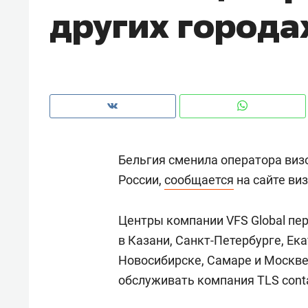
других города
рынки, почему надо знать аксакал
чем интересен Оман?
Бельгия сменила оператора визо
России,
сообщается
на сайте ви
Центры компании VFS Global пе
в Казани, Санкт-Петербурге, Ека
Рекомендуем
Рекоме
Новосибирске, Самаре и Москв
Падел, фитнес, танцы и даже
Психо
обслуживать компания TLS conta
ниндзя-зал: как ТРЦ «Франт»
«Дире
стал Меккой для любителей
когда 