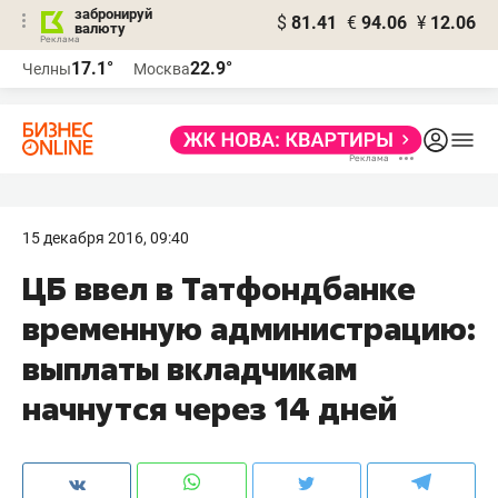
забронируй
$
81.41
€
94.06
¥
12.06
валюту
17.1°
22.9°
Челны
Москва
15 декабря 2016, 09:40
ЦБ ввел в Татфондбанке
временную администрацию:
выплаты вкладчикам
начнутся через 14 дней