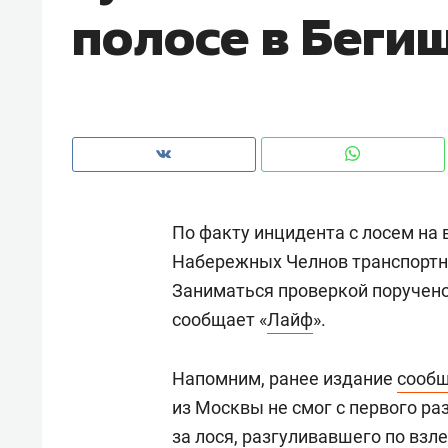
полосе в Беги
рынки, почему надо знать аксакал
чем интересен Оман?
По факту инцидента с лосем на 
Набережных Челнов транспортно
Заниматься проверкой поручен
сообщает «
Лайф
».
Рекомендуем
Рекоме
Напомним, ранее издание
сооб
Оставить шум за волной: как
Психо
из Москвы не смог с первого ра
строят тишину в казанском
«Дире
за лося, разгуливавшего по взл
ЖК «Заря»
когда 