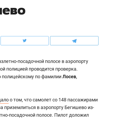
шево
ов и
о трехкратном росте цен, дотошных
школьной формы о конт
клиентах и чудных запросах мастеров
налогах и развитии без 
взлетно-посадочной полосе в аэропорту
й полицией проводится проверка.
о полицейскому по фамилии
Лосев
,
ндуем
Рекомендуем
щало
о том, что самолет со 148 пассажирами
терапевт «Фороса»:
Дизайнер-прораб Ната
за приземлиться в аэропорту Бегишево из-
кторский невроз» –
Наседкина: «Ремонт вм
етно-посадочной полосе. Пилот
доложил
человек не считает
с мебелью за 2 миллион