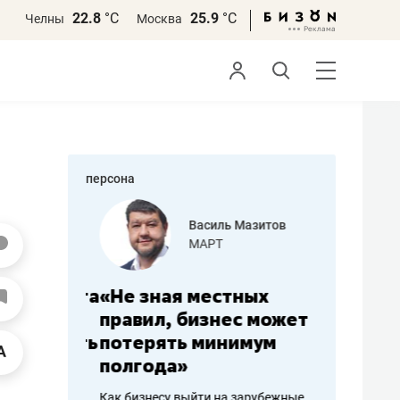
22.8
°С
25.9
°С
Челны
Москва
персона
еменова
Василь Мазитов
»
МАРТ
а: работа
«Не зная местных
«Мне лу
ечься
правил, бизнес может
не зара
вствовать
потерять минимум
чем пот
полгода»
репутац
пошиву
Как бизнесу выйти на зарубежные
Владелец от