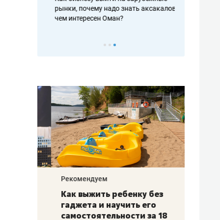
рафакте,
рынки, почему надо знать аксакалов и
о трехкратно
кредитов
чем интересен Оман?
клиентах и ч
Рекомендуем
Рекоме
лья
Как выжить ребенку без
Салих
есте
гаджета и научить его
«Если
а –
самостоятельности за 18
с мин