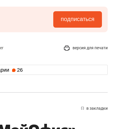
подписаться
er
версия для печати
арии
26
в закладки