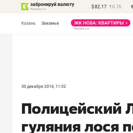
забронируй валюту
$
82.17
0.76
Казань
Закамье
Василь Мазитов
МАРТ
30 декабря 2016, 11:52
«Не зная местных
Полицейский Л
правил, бизнес может
потерять минимум
гуляния лося 
полгода»
Как бизнесу выйти на зарубежные