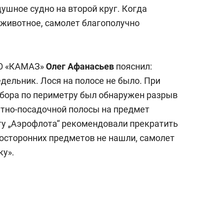
сверхнагрузку
для меня это челлендж
душное судно на второй круг.
Когда
сом»
 животное, самолет благополучно
АО «КАМАЗ»
Олег Афанасьев
пояснил:
дельник. Лося на полосе не было. При
бора по периметру был обнаружен разрыв
етно-посадочной полосы на предмет
у „Аэрофлота“ рекомендовали прекратить
посторонних предметов не нашли, самолет
ку».