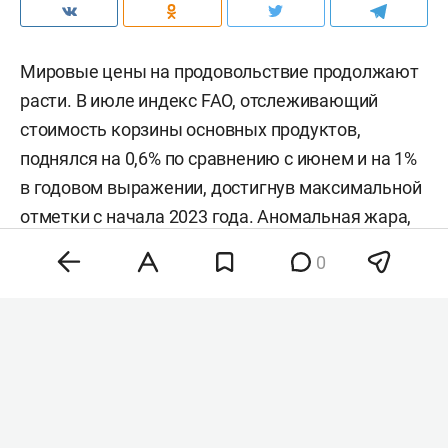
Мировые цены на продовольствие продолжают
расти. В июле индекс FAO, отслеживающий
стоимость корзины основных продуктов,
поднялся на 0,6% по сравнению с июнем и на 1%
в годовом выражении, достигнув максимальной
отметки с начала 2023 года. Аномальная жара,
нестабильность на энергетических рынках и
0
геополитическая напряженность разогнали
цены на зерно, сахар и растительные масла,
тогда как мясо и молочка подешевели. Об этом
сообщила
продовольственная и
сельскохозяйственная организация ООН (FAO).