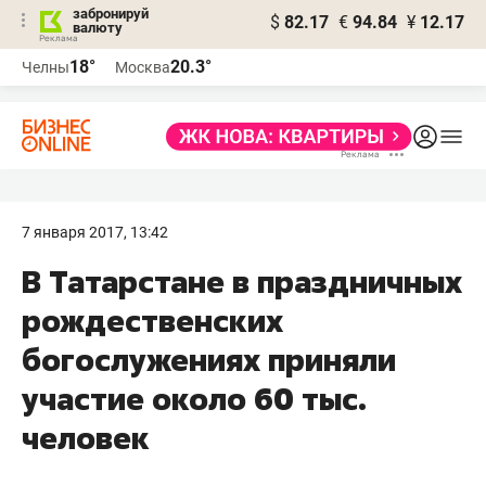
забронируй
$
82.17
€
94.84
¥
12.17
валюту
18°
20.3°
Челны
Москва
7 января 2017, 13:42
В Татарстане в праздничных
рождественских
богослужениях приняли
участие около 60 тыс.
человек