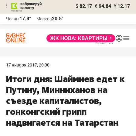
забронируй
$
82.17
€
94.84
¥
12.17
валюту
17.8°
20.5°
Челны
Москва
17 января 2017, 20:00
Итоги дня: Шаймиев едет к
Путину, Минниханов на
съезде капиталистов,
гонконгский грипп
надвигается на Татарстан