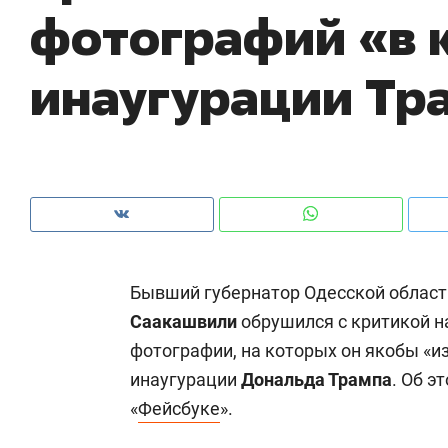
фотографий «в к
рынки, почему надо знать аксакалов и
о 
чем интересен Оман?
кл
инаугурации Тр
Бывший губернатор Одесской области
Саакашвили
обрушился с критикой 
фотографии, на которых он якобы «
Рекомендуем
Рекомендуем
инаугурации
Дональда Трампа
. Об э
Оставить шум за волной: как
Психотера
«
Фейсбуке
».
строят тишину в казанском
«Директор
ЖК «Заря»
когда чело