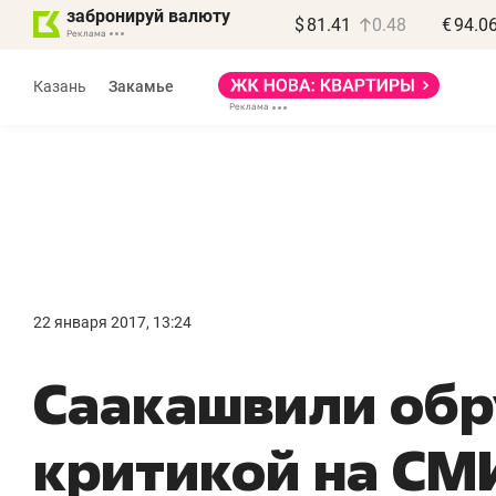
забронируй валюту
$
81.41
0.48
€
94.0
Казань
Закамье
Василь Мазитов
МАРТ
22 января 2017, 13:24
«Не зная местных
«
​Саакашвили обр
правил, бизнес может
н
потерять минимум
ч
критикой на СМИ
полгода»
р
Как бизнесу выйти на зарубежные
Вл