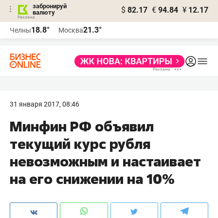
забронируй
$
82.17
€
94.84
¥
12.17
валюту
18.8°
21.3°
Челны
Москва
31 января 2017, 08:46
Минфин РФ объявил
текущий курс рубля
невозможным и настаивает
на его снижении на 10%