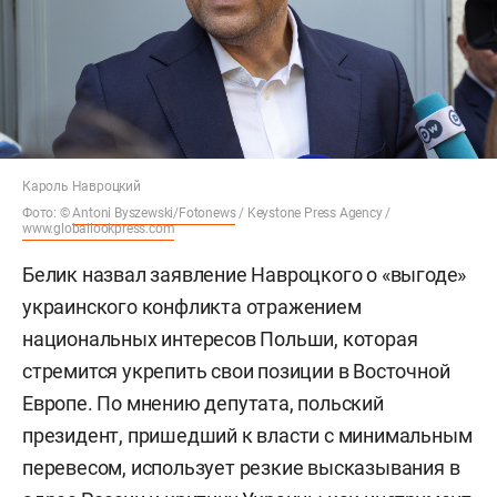
Кароль Навроцкий
Фото: ©
Antoni Byszewski/Fotonews
/ Keystone Press Agency /
www.globallookpress.com
Белик назвал заявление Навроцкого о «выгоде»
украинского конфликта отражением
национальных интересов Польши, которая
стремится укрепить свои позиции в Восточной
Европе. По мнению депутата, польский
президент, пришедший к власти с минимальным
перевесом, использует резкие высказывания в