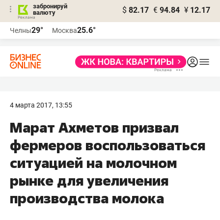
забронируй
$
82.17
€
94.84
¥
12.17
валюту
29°
25.6°
Челны
Москва
4 марта 2017, 13:55
​Марат Ахметов призвал
фермеров воспользоваться
ситуацией на молочном
рынке для увеличения
производства молока