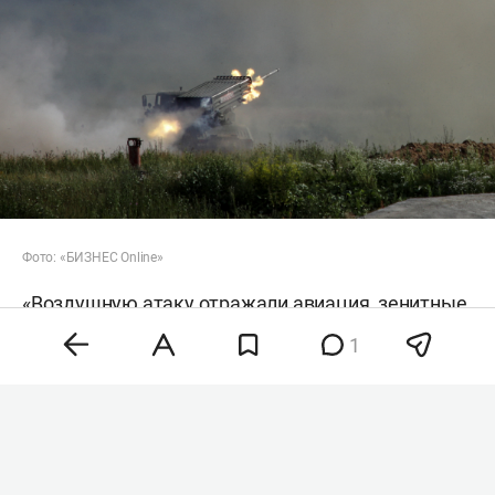
Фото: «БИЗНЕС Online»
«Воздушную атаку отражали авиация, зенитные
ракетные войска, подразделения РЭБ и
1
беспилотных систем, мобильные огневые
группы сил обороны Украины», — говорится в
сообщении.
РИА «Новости
» передает, что президент