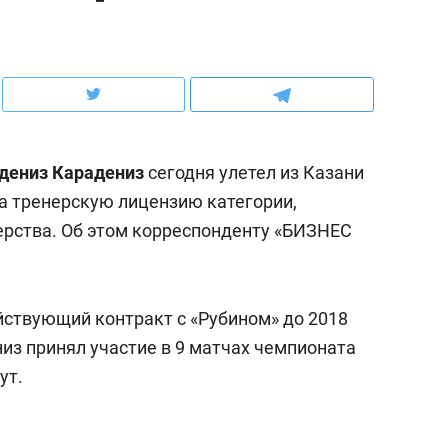
рынки, почему надо знать аксакалов и
о трехкратном росте це
чем интересен Оман?
клиентах и чудных запр
дениз Карадениз
сегодня улетел из Казани
на тренерскую лицензию категории,
ерства. Об этом корреспонденту «БИЗНЕС
йствующий контракт с «Рубином» до 2018
из принял участие в 9 матчах чемпионата
ндуем
Рекомендуем
ут.
ыжить ребенку без
Салих хазрат Ибрагимо
а и научить его
«Если меня не услышат
тоятельности за 18
с минбара – буду обра