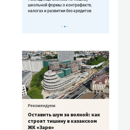
н, дотошных
школьной формы о контрафакте,
рынки, почем
осах мастеров
налогах и развитии без кредитов
чем интересе
Рекомендуем
Рекоме
в:
Оставить шум за волной: как
Психо
строят тишину в казанском
«Дире
щаться
ЖК «Заря»
когда