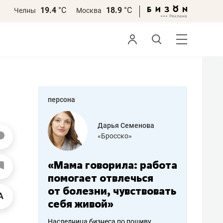
19.4
°С
18.9
°С
Челны
Москва
персона
бодец
Дарья Семенова
 решения»
«Бросско»
«Мама говорила: работа
«Не зна
вообще,
помогает отвлечься
правил,
от болезни, чувствовать
потерят
себя живой»
полгода
ирмы
Наследница бизнеса по пошиву
Как бизнесу 