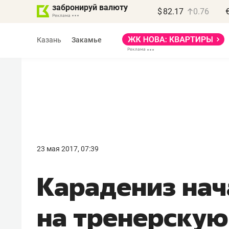
забронируй валюту
$
82.17
0.76
Казань
Закамье
23 мая 2017, 07:39
Карадениз нач
на тренерску