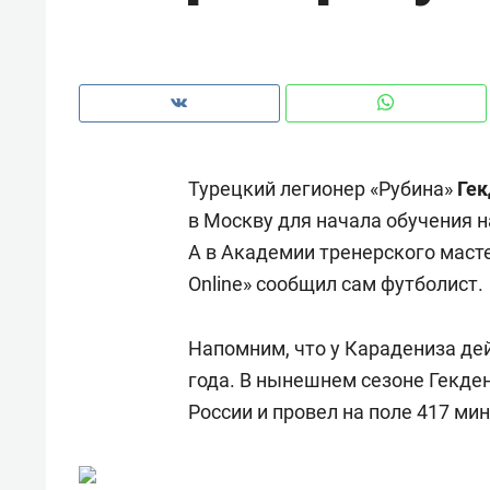
Турецкий легионер «Рубина»
Гек
в Москву для начала обучения 
А в Академии тренерского маст
Online»
сообщил сам футболист.
Напомним, что у Карадениза де
года. В нынешнем сезоне Гекден
Рекомендуем
Рекоме
России и провел на поле 417 мин
а»:
Дизайнер-прораб Наталья
Как в
 –
Наседкина: «Ремонт вместе
гаджет
ет
с мебелью за 2 миллиона –
самос