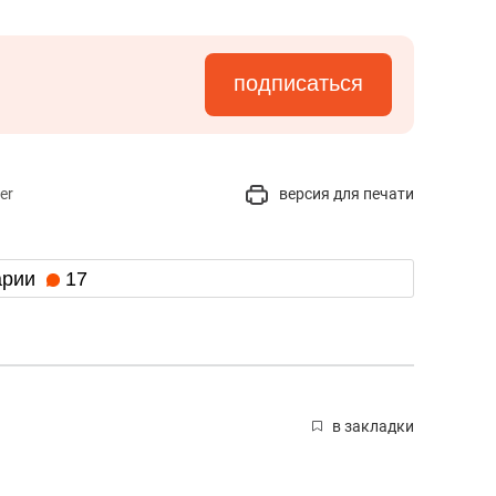
с вершины горы»
подписаться
er
версия для печати
арии
17
в закладки