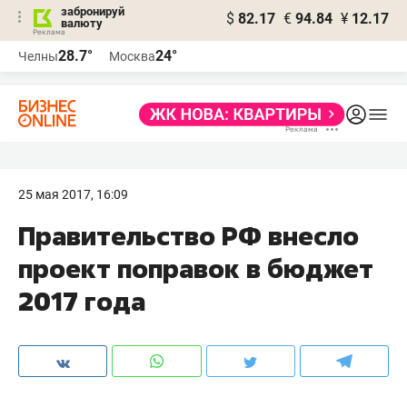
забронируй
$
82.17
€
94.84
¥
12.17
валюту
28.7°
24°
Челны
Москва
25 мая 2017, 16:09
Правительство РФ внесло
проект поправок в бюджет
2017 года