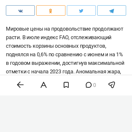
Мировые цены на продовольствие продолжают
расти. В июле индекс FAO, отслеживающий
стоимость корзины основных продуктов,
поднялся на 0,6% по сравнению с июнем и на 1%
в годовом выражении, достигнув максимальной
отметки с начала 2023 года. Аномальная жара,
нестабильность на энергетических рынках и
0
геополитическая напряженность разогнали
цены на зерно, сахар и растительные масла,
тогда как мясо и молочка подешевели. Об этом
сообщила
продовольственная и
сельскохозяйственная организация ООН (FAO).