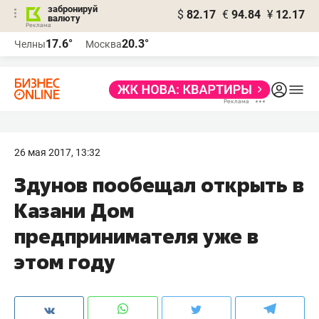
забронируй
$
82.17
€
94.84
¥
12.17
валюту
17.6°
20.3°
Челны
Москва
26 мая 2017, 13:32
​Здунов пообещал открыть в
Казани Дом
предпринимателя уже в
этом году