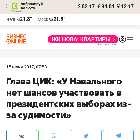
забронируй
$
82.17
€
94.84
¥
12.17
валюту
21.8°
21.9°
Челны
Москва
15 июня 2017, 07:53
Глава ЦИК: «У Навального
нет шансов участвовать в
президентских выборах из-
за судимости»