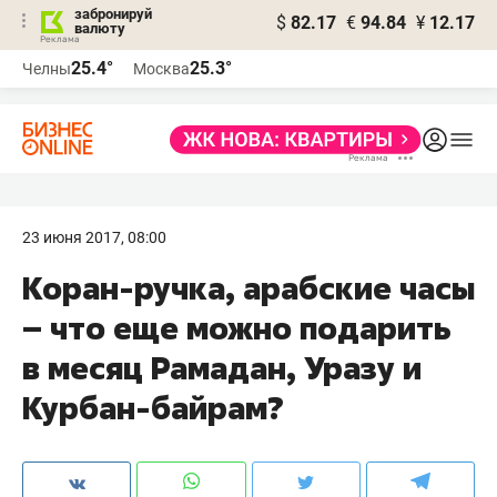
забронируй
$
82.17
€
94.84
¥
12.17
валюту
25.4°
25.3°
Челны
Москва
23 июня 2017, 08:00
Коран-ручка, арабские часы
– что еще можно подарить
в месяц Рамадан, Уразу и
Курбан-байрам?