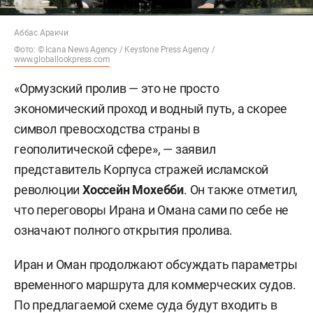
Аббас Аракчи
Фото: © Icana News Agency /
Keystone Press Agency /
www.globallookpress.com
«Ормузский пролив — это не просто
экономический проход и водный путь, а скорее
символ превосходства страны в
геополитической сфере», — заявил
представитель Корпуса стражей исламской
революции
Хоссейн Мохебби
. Он также отметил,
что переговоры Ирана и Омана сами по себе не
означают полного открытия пролива.
Иран и Оман продолжают обсуждать параметры
временного маршрута для коммерческих судов.
По предлагаемой схеме суда будут входить в