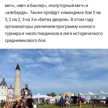
меч», «меч и баклер», «полуторный меч» и
«алебарда». Также пройдут командные бои 5 на
5, 2 на 2, 3 на 3 и «Битва дворов». В этом году
организаторы увеличили программу конного
турнира и число поединков в лиге исторического
средневекового боя.