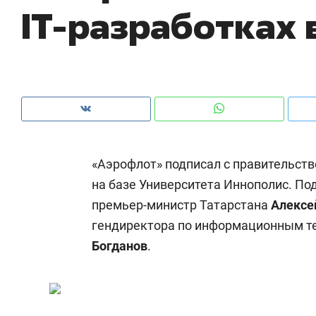
IT-разработках 
ры
че
«Аэрофлот» подписал с правительств
на базе Университета Иннополис. По
премьер-министр Татарстана
Алексе
гендиректора по информационным т
Богданов
.
Рекомендуем
Рекомендуем
Дизайнер-прораб Наталья
Как выжить
Наседкина: «Ремонт вместе
гаджета и 
с мебелью за 2 миллиона –
самостояте