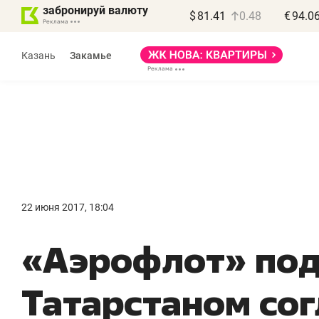
забронируй валюту
$
81.41
0.48
€
94.0
Казань
Закамье
22 июня 2017, 18:04
«
«Аэрофлот» под
п
п
Татарстаном со
п
Ка