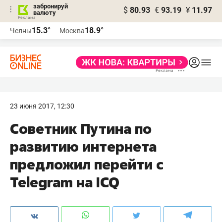
забронируй
$
80.93
€
93.19
¥
11.97
валюту
15.3°
18.9°
Челны
Москва
23 июня 2017, 12:30
Советник Путина по
развитию интернета
предложил перейти с
Telegram на ICQ