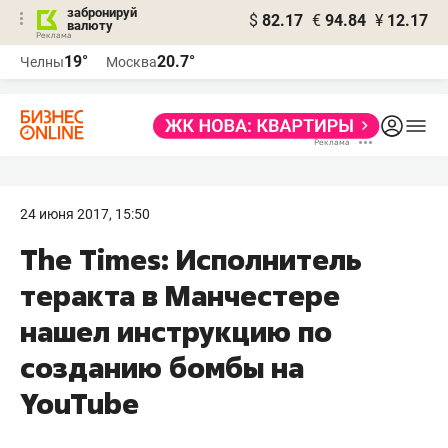
забронируй
$
82.17
€
94.84
¥
12.17
валюту
19°
20.7°
Челны
Москва
24 июня 2017, 15:50
The Times: Исполнитель
теракта в Манчестере
нашел инструкцию по
созданию бомбы на
YouTube