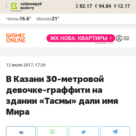
забронируй
$
82.17
€
94.84
¥
12.17
валюту
16.6°
21°
Челны
Москва
12 июля 2017, 17:26
В Казани 30-метровой
девочке-граффити на
здании «Тасмы» дали имя
Мира