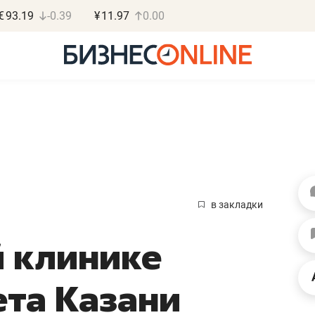
€
93.19
-0.39
¥
11.97
0.00
Василь М
МАРТ
в закладки
«Не зная мест
 клинике
правил, бизнес
потерять мини
та Казани
полгода»
Как бизнесу выйти на з