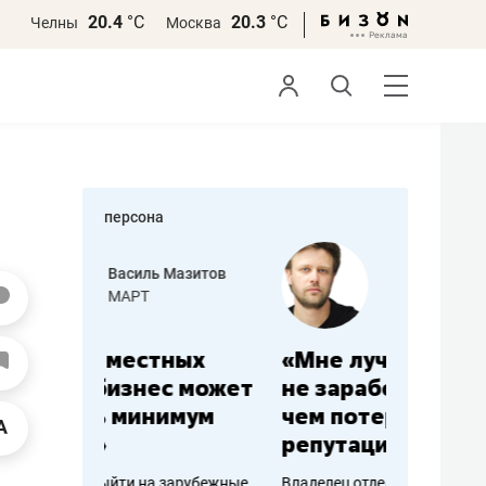
20.4
°С
20.3
°С
Челны
Москва
персона
азитов
Роман Ободец
«Готовые решения»
ных
«Мне лучше
«Мама г
 может
не заработать вообще,
помогае
мум
чем потерять
от болез
репутацию»
себя жи
арубежные
Владелец отделочной фирмы
Наследница б