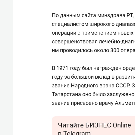
свою сверхнагрузку
для м
стрессом»
По данным сайта минздрава РТ,
специалистом широкого диапазо
операций с применением новых 
совершенствовал лечебно-диагн
им проводилось около 300 опер
В 1971 году был награжден орде
году за большой вклад в разви
звание Народного врача СССР. 
Татарстана оно было заслужено
звание присвоено врачу Альме
Читайте БИЗНЕС Online
в Telegram