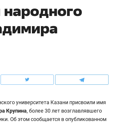
 народного
рынки, почему надо зна
чем интересен Оман?
адимира
ского университета Казани присвоили имя
ндуем
Рекомендуем
ра Крупина
, более 30 лет возглавлявшего
нер-прораб Наталья
Как выжить ребенку бе
ики. Об этом сообщается в опубликованном
кина: «Ремонт вместе
гаджета и научить его
лью за 2 миллиона –
самостоятельности за 