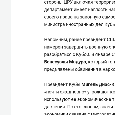
стороны ЦРУ, включая террориз
департамент имеет наглость на
своего права на законную самоо
министра иностранных дел Куб
Напомним, ранее президент С
намерен завершить военную опе
разобраться с Кубой. В январе 
Венесуэлы Мадуро
, который те
предъявлены обвинения в нарко
Президент Кубы
Мигель Диас-К
«почти ежедневно» угрожают к
используют ее экономические т
давления. По его словам, значи
экономики связана с многолет