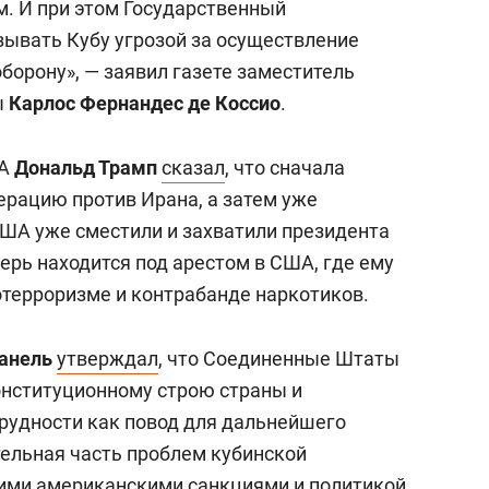
м. И при этом Государственный
зывать Кубу угрозой за осуществление
борону», — заявил газете заместитель
ы
Карлос Фернандес де Коссио
.
ША
Дональд Трамп
сказал
, что сначала
рацию против Ирана, а затем уже
США уже сместили и захватили президента
перь находится под арестом в США, где ему
терроризме и контрабанде наркотиков.
анель
утверждал
, что Соединенные Штаты
онституционному строю страны и
рудности как повод для дальнейшего
тельная часть проблем кубинской
ними американскими санкциями и политикой