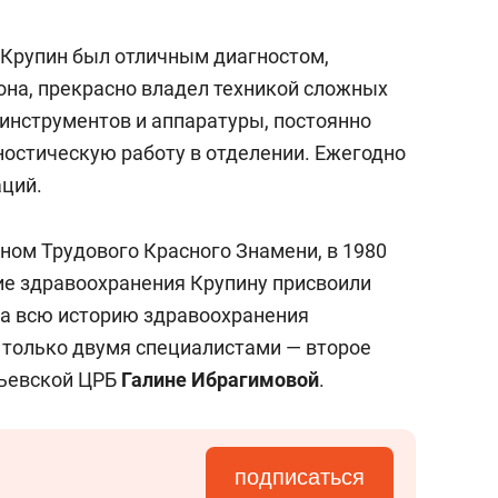
еня это челлендж!»
дней
 Крупин был отличным диагностом,
на, прекрасно владел техникой сложных
инструментов и аппаратуры, постоянно
остическую работу в отделении. Ежегодно
аций.
ном Трудового Красного Знамени, в 1980
тие здравоохранения Крупину присвоили
За всю историю здравоохранения
 только двумя специалистами — второе
тьевской ЦРБ
Галине Ибрагимовой
.
подписаться