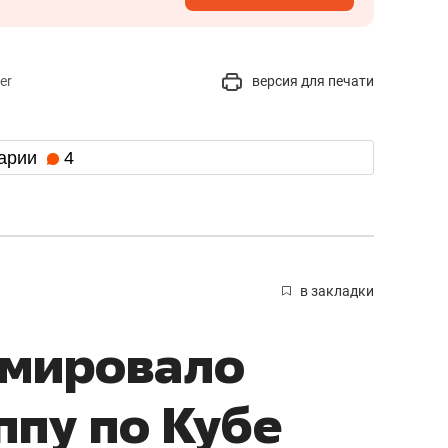
er
версия для печати
арии
4
в закладки
рмировало
ппу по Кубе