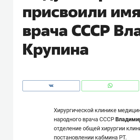
присвоили имя
врача СССР Вл
Крупина
Хирургической клинике медицин
Рекомендуем
Рекоме
народного врача СССР
Владими
и даже
Психотерапевт «Фороса»:
Дизай
отделение общей хирургии клин
Франт»
«Директорский невроз» –
Насед
елей
когда человек не считает
с мебе
постановлении кабмина РТ.