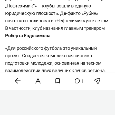
„Нефтехимик“» — клубы вошли в единую
юридическую плоскость. Де-факто «Рубин»
начал контролировать «Нефтехимик» уже летом.
В частности, клуб назначил главным тренером
Роберта Евдокимова
.
«Для российского футбола это уникальный
проект. Создается комплексная система
подготовки молодежи, основанная на тесном
взаимодействии двух ведущих клубов региона.
Такая модель позволит сопровождать
1
талантливых игроков на всех этапах их
развития, сохраняя их в футбольной системе
Татарстана. Особое внимание будет уделено
воспитанию собственных игроков», — цитирует