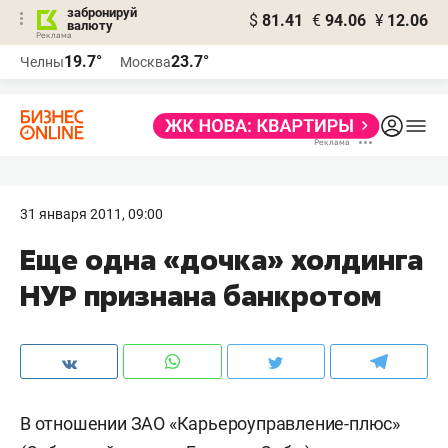
забронируй
$
81.41
€
94.06
¥
12.06
валюту
19.7°
23.7°
Челны
Москва
31 января 2011, 09:00
Еще одна «дочка» холдинга
НУР признана банкротом
В отношении ЗАО «Карьероуправление-плюс»