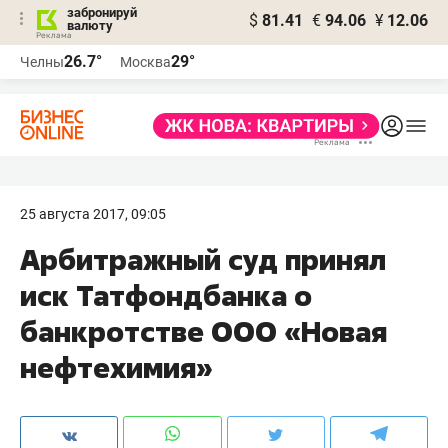
забронируй
$
81.41
€
94.06
¥
12.06
валюту
26.7°
29°
Челны
Москва
25 августа 2017, 09:05
Арбитражный суд принял
иск Татфондбанка о
банкротстве ООО «Новая
нефтехимия»