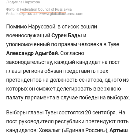
Людмила Нарусова
Фото:
©
Federation Council of Russia
/via
Globallookpress.com/
www.globallookpress.com
Помимо Нарусовой, в список вошли
военнослужащий
Сурен Бады
и
уполномоченный по правам человека в Туве
Александр Адыгбай
. Согласно
законодательству, каждый кандидат на пост
главы региона обязан представить трех
претендентов на должность сенатора, одного из
которых он сможет делегировать в верхнюю
палату парламента в случае победы на выборах.
Выборы главы Тувы состоятся 20 сентября. На
пост руководителя республики претендуют пять
кандидатов: Ховалыг («Единая Россия»),
Артыш