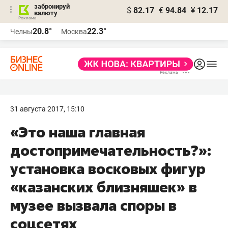
забронируй
$
82.17
€
94.84
¥
12.17
валюту
20.8°
22.3°
Челны
Москва
31 августа 2017, 15:10
«Это наша главная
достопримечательность?»:
установка восковых фигур
«казанских близняшек» в
музее вызвала споры в
соцсетях