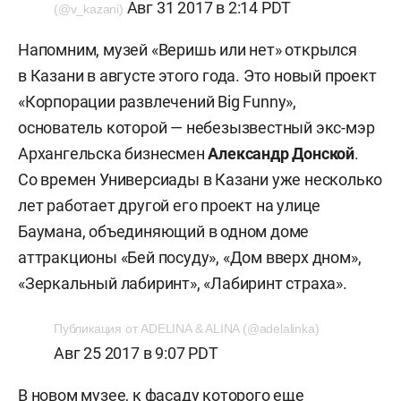
Авг 31 2017 в 2:14 PDT
(@v_kazani)
Напомним, музей «Веришь или нет» открылся
в Казани в августе этого года. Это новый проект
«Корпорации развлечений Big Funny»,
основатель которой — небезызвестный экс-мэр
Архангельска бизнесмен
Александр Донской
.
Со времен Универсиады в Казани уже несколько
лет работает другой его проект на улице
Баумана, объединяющий в одном доме
аттракционы «Бей посуду», «Дом вверх дном»,
«Зеркальный лабиринт», «Лабиринт страха».
Публикация от ADELINA & ALINA (@adelalinka)
Авг 25 2017 в 9:07 PDT
В новом музее, к фасаду которого еще