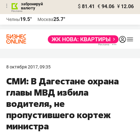
забронируй
$
81.41
€
94.06
¥
12.06
валюту
19.5°
25.7°
Челны
Москва
8 октября 2017, 09:35
СМИ: В Дагестане охрана
главы МВД избила
водителя, не
пропустившего кортеж
министра