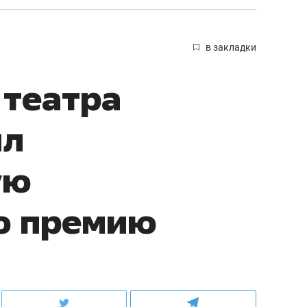
в закладки
 театра
ил
ую
ю премию