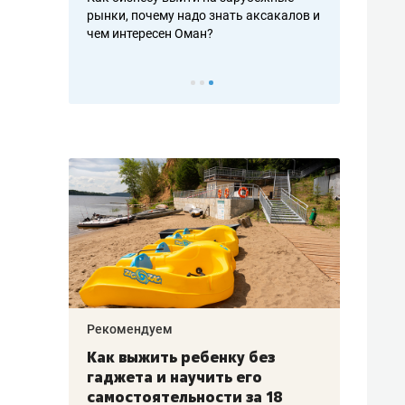
рафакте,
рынки, почему надо знать аксакалов и
о трехкратно
кредитов
чем интересен Оман?
клиентах и ч
Рекомендуем
Рекоме
лья
Как выжить ребенку без
Салих
есте
гаджета и научить его
«Если
а –
самостоятельности за 18
с мин