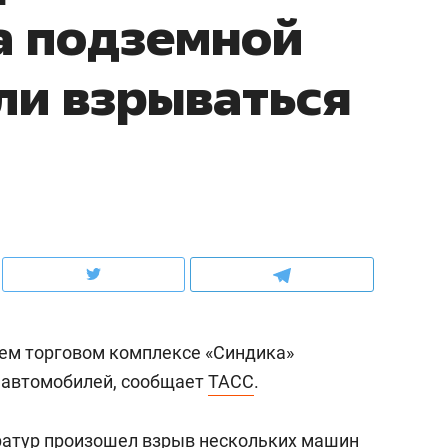
а подземной
ов и
о трехкратном росте цен, дотошных
школьной формы о конт
клиентах и чудных запросах мастеров
налогах и развитии без 
ли взрываться
ем торговом комплексе «Синдика»
ндуем
Рекомендуем
 автомобилей, сообщает
ТАСС
.
терапевт «Фороса»:
Дизайнер-прораб Ната
кторский невроз» –
Наседкина: «Ремонт вм
человек не считает
с мебелью за 2 миллион
ратур произошел взрыв нескольких машин