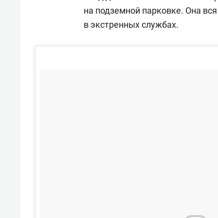
спорта
свою 
на подземной парковке. Она вс
стрес
в экстренных службах.