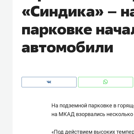
«Синдика» – н
рынки, почему надо знать аксакал
чем интересен Оман?
парковке нача
автомобили
На подземной парковке в горящ
Рекомендуем
Рекоме
на МКАД взорвались несколько
Падел, фитнес, танцы и даже
Психо
ниндзя-зал: как ТРЦ «Франт»
«Дире
стал Меккой для любителей
когда 
«Под действием высоких темпе