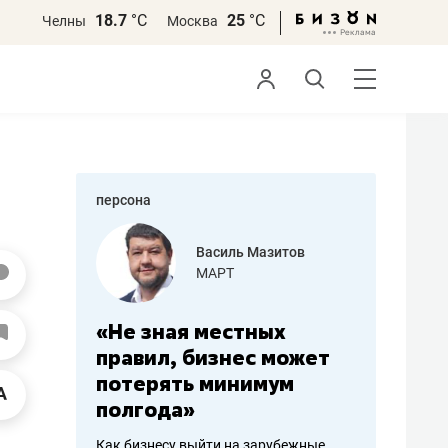
18.7
°С
25
°С
Челны
Москва
персона
еменова
Василь Мазитов
»
МАРТ
а: работа
«Не зная местных
«Мне лу
ечься
правил, бизнес может
не зара
вствовать
потерять минимум
чем пот
полгода»
репутац
пошиву
Как бизнесу выйти на зарубежные
Владелец от