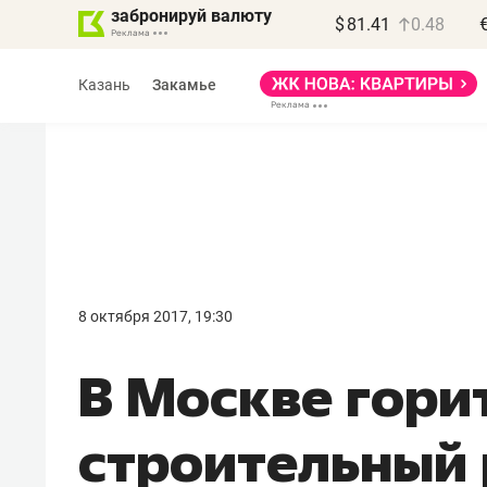
забронируй валюту
$
81.41
0.48
Казань
Закамье
Василь Мазитов
МАРТ
8 октября 2017, 19:30
«Не зная местных
В Москве гори
правил, бизнес может
потерять минимум
строительный
полгода»
Как бизнесу выйти на зарубежные