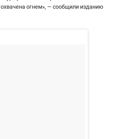
сверхнагрузку
для меня это челлендж
я охвачена огнем», — сообщили изданию
сом»