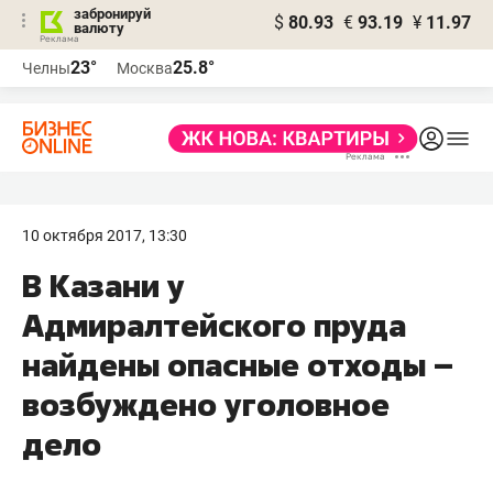
забронируй
$
80.93
€
93.19
¥
11.97
валюту
23°
25.8°
Челны
Москва
10 октября 2017, 13:30
В Казани у
Адмиралтейского пруда
найдены опасные отходы –
возбуждено уголовное
дело