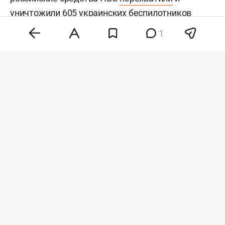
уничтожили 605 украинских беспилотников
самолетного типа над 19 регионами и
1
акваториями Азовского и Черного морей. В
Тверской области пострадал склад Wildberries и
несколько хозпостроек. В Ярославской области
сгорел частный дом, пострадали несколько
многоквартирных зданий. Погибших в двух
регионах нет.
Напомним, вчера беспилотники
атаковали
Зеленодольский район, в результате чего
пострадал гражданский объект. По словам
главы района
Михаила Афанасьева
, в
результате падения обломков одного из БПЛА
на территории гражданского объекта