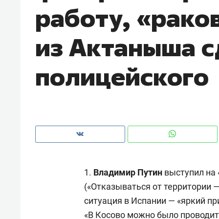
работу, «рако
рынки, почему надо знать аксакал
чем интересен Оман?
из Актаныша с
полицейского
1.
Владимир Путин
выступил на 
Рекомендуем
Рекоме
(«Отказываться от территории —
Падел, фитнес, танцы и даже
Психо
ситуация в Испании — «яркий пр
ниндзя-зал: как ТРЦ «Франт»
«Дире
стал Меккой для любителей
когда 
«В Косово можно было проводит