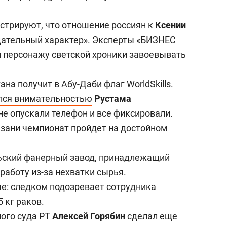
сверхнагрузку
для меня это челлендж
сом»
нстрируют, что отношение россиян к
Ксении
ательный характер». Эксперты «БИЗНЕС
м персонажу светской хроники завоевывать
ана получит в Абу-Даби флаг WorldSkills.
лся внимательностью
Рустама
 не опускали телефон и все фиксировали.
Казани чемпионат пройдет на достойном
льский фанерный завод, принадлежащий
 работу
из-за нехватки сырья.
ше: следком
подозревает
сотрудника
 кг раков.
ного суда РТ
Алексей Горябин
сделал
еще