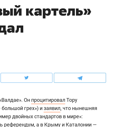
вый картель»
ов и
о трехкратном росте цен, дотошных
школьной формы о конт
клиентах и чудных запросах мастеров
налогах и развитии без 
дал
«Валдае». Он
процитировал
Тору
ндуем
Рекомендуем
 большой грех») и
заявил
, что нынешняя
терапевт «Фороса»:
Дизайнер-прораб Ната
имер двойных стандартов в мире»:
кторский невроз» –
Наседкина: «Ремонт вм
человек не считает
с мебелью за 2 миллион
ь референдум, а в Крыму и Каталонии —