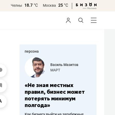
18.7
°С
25
°С
Челны
Москва
персона
еменова
Василь Мазитов
»
МАРТ
а: работа
«Не зная местных
«Мне лу
ечься
правил, бизнес может
не зара
вствовать
потерять минимум
чем пот
полгода»
репутац
пошиву
Как бизнесу выйти на зарубежные
Владелец от