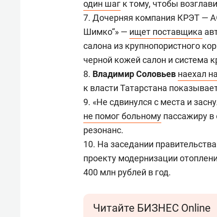
один шаг
к тому, чтобы возглав
7. Дочерняя компания КРЭТ — А
Шимко“» —
ищет поставщика
авт
салона из крупнопористного кор
черной кожей салон и система к
8.
Владимир
Соловьев
наехал н
к власти Татарстана показывае
9. «Не сдвинулся с места и засн
не помог больному
пассажиру в 
резонанс.
10. На заседании правительств
проекту модернизации отоплени
400 млн рублей в год.
Читайте БИЗНЕС Online