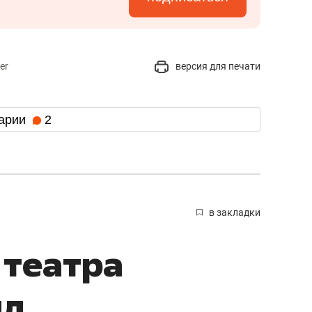
er
версия для печати
арии
2
в закладки
 театра
ил