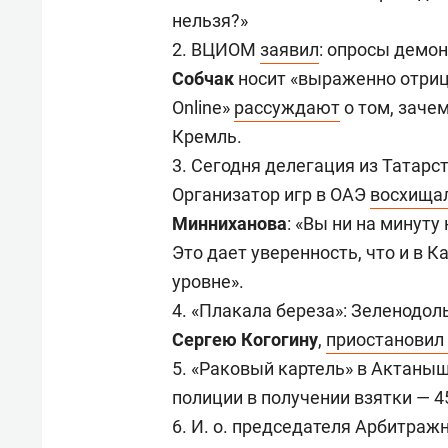
спорта
свою 
нельзя?»
стрес
2. ВЦИОМ
заявил
: опросы демо
Собчак
носит «выраженно отриц
Online»
рассуждают
о том, заче
Кремль.
3. Сегодня делегация из Татарст
Организатор игр в ОАЭ
восхища
Минниханова
: «Вы ни на минуту
Это дает уверенность, что и в 
уровне».
4. «Плакала береза»: Зеленодо
Сергею Когогину
,
приостановил
5. «Раковый картель» в Актаны
полиции в получении взятки — 45
6. И. о. председателя Арбитраж