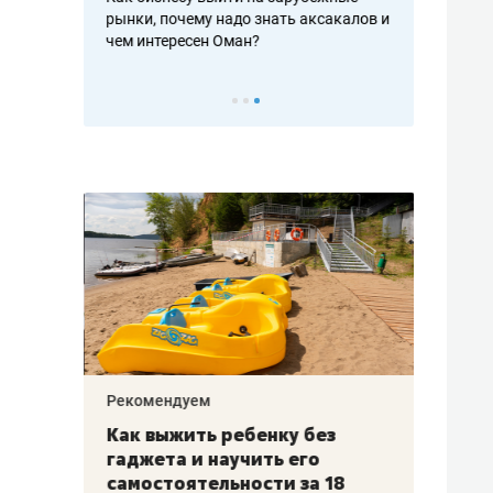
рафакте,
рынки, почему надо знать аксакалов и
о трехкратно
кредитов
чем интересен Оман?
клиентах и ч
Рекомендуем
Рекоме
лья
Как выжить ребенку без
Салих
есте
гаджета и научить его
«Если
а –
самостоятельности за 18
с мин