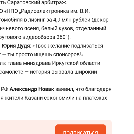
ить Саратовский арбитраж.
О «НПО „Радиоэлектроника им. В.И.
омобиля в лизинг за 4,9 млн рублей (декор
ичневого ясеня, белый кузов, отделанный
ругового видеообзора 360°).
а
Юрия Дудя
: «Твое желание подлизаться
т — ты просто ищешь спонсоров!»
ул»: глава минздрава Иркутской области
самолете — история вызвала широкий
а РФ
Александр Новак
заявил
, что благодаря
я жители Казани сэкономили на платежах
подписаться