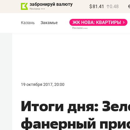
забронируй валюту
$
81.41
0.48
Казань
Закамье
Василь Мазитов
МАРТ
19 октября 2017, 20:00
«Не зная местных
Итоги дня: Зе
правил, бизнес может
потерять минимум
фанерный при
полгода»
Как бизнесу выйти на зарубежные