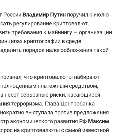
сверхнагрузку
для меня это челлендж
сом»
т России
Владимир Путин
поручил
к июлю
исать регулирование криптовалют.
вить требования к майнингу — организации
ринципах криптографии в среде
ределить порядок налогообложения такой
 признал, что криптовалюты набирают
ь полноценным платежным средством,
ера несет серьезные риски, касающиеся
ния терроризма. Глава Центробанка
нократно выступала против предложения
истр экономического развития РФ
Максим
прос на криптовалюты с самой известной