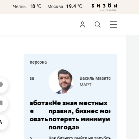
18
°С
19.4
°С
Челны
Москва
персона
еменова
Василь Мазитов
»
МАРТ
а: работа
«Не зная местных
«Мне лу
ечься
правил, бизнес может
не зара
вствовать
потерять минимум
чем пот
полгода»
репутац
пошиву
Как бизнесу выйти на зарубежные
Владелец от