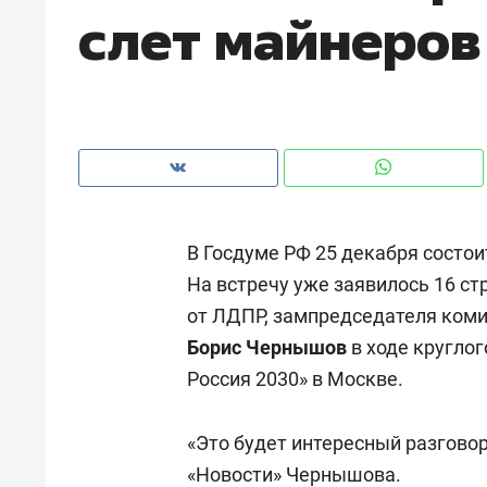
слет майнеров
рынки, почему надо знать аксакал
чем интересен Оман?
В Госдуме РФ 25 декабря состо
На встречу уже заявилось 16 ст
от ЛДПР, зампредседателя коми
Борис Чернышов
в ходе кругло
Россия 2030» в Москве.
Рекомендуем
Рекоме
Оставить шум за волной: как
Психо
«Это будет интересный разгово
строят тишину в казанском
«Дире
«Новости»
Чернышова.
ЖК «Заря»
когда 