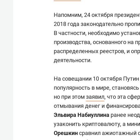
свою 
стрес
Напомним, 24 октября президен
2018 года законодательно проп
В частности, необходимо устано
производства, основанного на п
распределенных реестров, и оп
деятельности.
На совещании 10 октября Путин
популярность в мире, становяс
но при этом
заявил
, что эта сф
отмывания денег и финансирова
Эльвира Набиуллина
ранее неод
узаконить криптовалюту, а мин
Орешкин
сравнил ажиотажный с