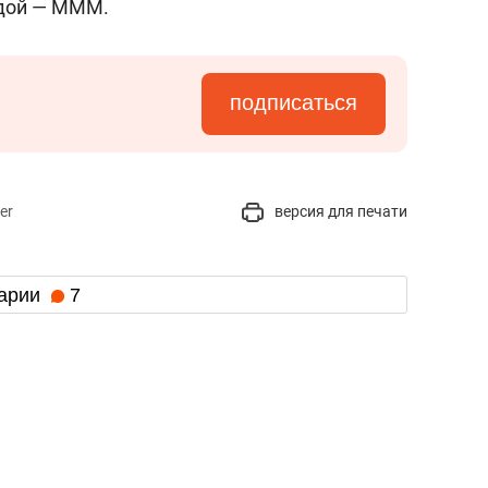
идой — МММ.
подписаться
er
версия для печати
арии
7