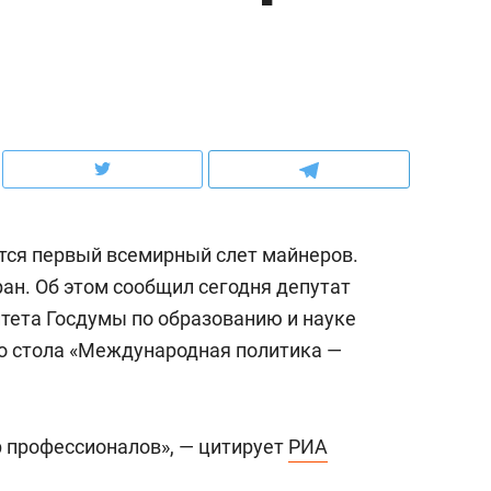
ов и
о трехкратном росте цен, дотошных
школьной формы о конт
клиентах и чудных запросах мастеров
налогах и развитии без 
ится первый всемирный слет майнеров.
ран. Об этом сообщил сегодня депутат
тета Госдумы по образованию и науке
го стола «Международная политика —
ндуем
Рекомендуем
терапевт «Фороса»:
Дизайнер-прораб Ната
р профессионалов», — цитирует
РИА
кторский невроз» –
Наседкина: «Ремонт вм
человек не считает
с мебелью за 2 миллион