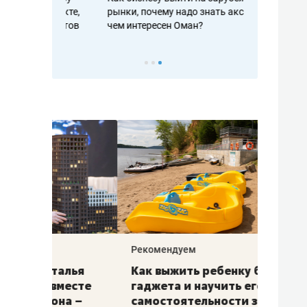
рафакте,
рынки, почему надо знать аксакалов и
о трехкратно
кредитов
чем интересен Оман?
клиентах и ч
Рекомендуем
Рекоме
лья
Как выжить ребенку без
Салих
есте
гаджета и научить его
«Если
а –
самостоятельности за 18
с мин