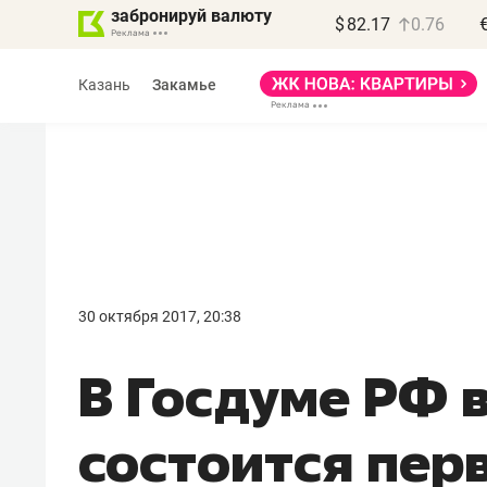
забронируй валюту
$
82.17
0.76
Казань
Закамье
Василь Мазитов
МАРТ
30 октября 2017, 20:38
«Не зная местных
В Госдуме РФ 
правил, бизнес может
потерять минимум
состоится пер
полгода»
Как бизнесу выйти на зарубежные