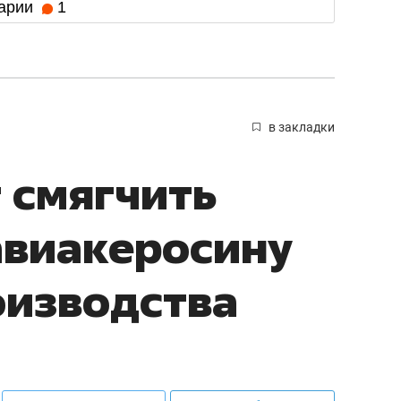
арии
1
в закладки
т смягчить
авиакеросину
оизводства