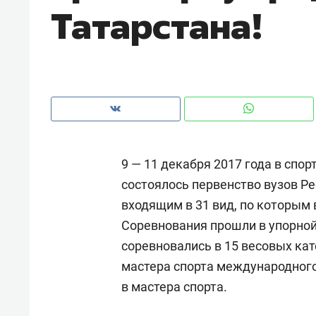
Татарстана!
9 — 11 декабря 2017 года в сп
состоялось первенство вузов Ре
входящим в 31 вид, по которым 
Соревнования прошли в упорной
соревновались в 15 весовых кат
Рекомендуем
Рекоме
мастера спорта международного 
а»:
Дизайнер-прораб Наталья
Как в
в мастера спорта.
 –
Наседкина: «Ремонт вместе
гаджет
ет
с мебелью за 2 миллиона –
самос