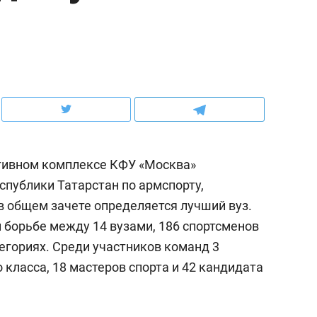
рынки, почему надо знать аксакалов и
о трехкратном росте це
чем интересен Оман?
клиентах и чудных запр
ортивном комплексе КФУ «Москва»
спублики Татарстан по армспорту,
в общем зачете определяется лучший вуз.
 борьбе между 14 вузами, 186 спортсменов
егориях. Среди участников команд 3
ндуем
Рекомендуем
класса, 18 мастеров спорта и 42 кандидата
ыжить ребенку без
Салих хазрат Ибрагимо
а и научить его
«Если меня не услышат
тоятельности за 18
с минбара – буду обра