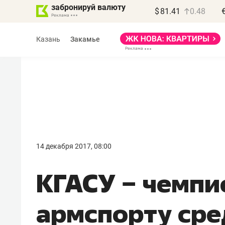
забронируй валюту
$
81.41
0.48
Казань
Закамье
14 декабря 2017, 08:00
КГАСУ − чемпи
армспорту сре