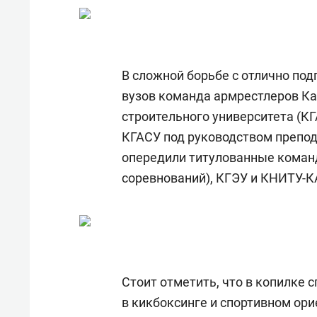
для меня это челлендж!»
дней
В сложной борьбе с отлично по
вузов команда армрестлеров Ка
строительного университета (К
КГАСУ под руководством препод
опередили титулованные коман
соревнований), КГЭУ и КНИТУ-К
Стоит отметить, что в копилке 
в кикбоксинге и спортивном ори