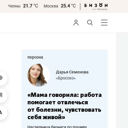
21.7
°С
25.4
°С
Челны
Москва
персона
бодец
Дарья Семенова
 решения»
«Бросско»
«Мама говорила: работа
«Не зна
вообще,
помогает отвлечься
правил,
от болезни, чувствовать
потерят
себя живой»
полгода
ирмы
Наследница бизнеса по пошиву
Как бизнесу 