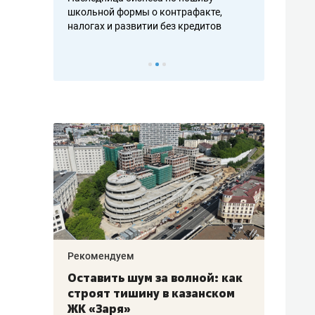
н, дотошных
школьной формы о контрафакте,
рынки, почем
осах мастеров
налогах и развитии без кредитов
чем интересе
Рекомендуем
Рекоме
в:
Оставить шум за волной: как
Психо
строят тишину в казанском
«Дире
щаться
ЖК «Заря»
когда