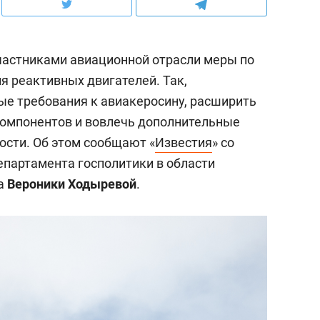
частниками авиационной отрасли меры по
я реактивных двигателей. Так,
ые требования к авиакеросину, расширить
компонентов и вовлечь дополнительные
сти. Об этом сообщают «
Известия
» со
епартамента госполитики в области
са
Вероники Ходыревой
.