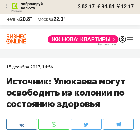
забронируй
$
82.17
€
94.84
¥
12.17
валюту
20.8°
22.3°
Челны
Москва
15 декабря 2017, 14:56
Источник: Улюкаева могут
освободить из колонии по
состоянию здоровья