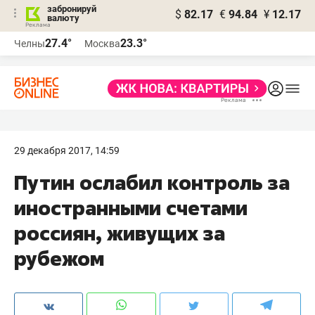
забронируй
$
82.17
€
94.84
¥
12.17
валюту
27.4°
23.3°
Челны
Москва
29 декабря 2017, 14:59
Путин ослабил контроль за
иностранными счетами
россиян, живущих за
рубежом