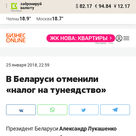
забронируй
$
82.17
€
94.84
¥
12.17
валюту
18.9°
18.7°
Челны
Москва
25 января 2018, 22:59
В Беларуси отменили
«налог на тунеядство»
Президент Беларуси
Александр Лукашенко