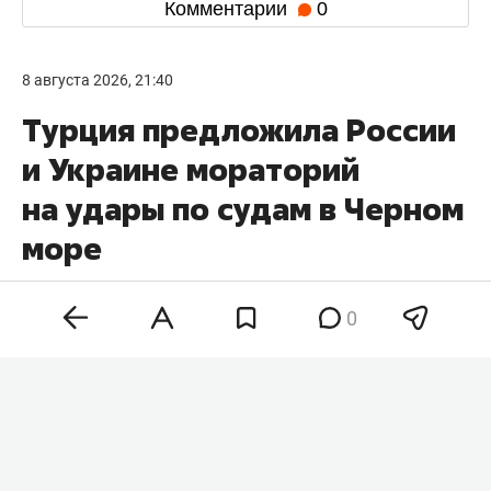
Комментарии
0
8 августа 2026, 21:40
Турция предложила России
и Украине мораторий
на удары по судам в Черном
море
0
Анкара предложила Москве и Киеву временно
прекратить удары по судам в Черном море и
ожидает ответа обеих сторон. Турецкие власти
связывают инициативу с угрозой для