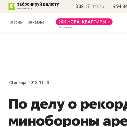
забронируй валюту
$
82.17
0.76
€
94.8
Казань
Закамье
30 января 2018, 11:43
«
По делу о рекор
п
п
минобороны аре
п
Ка