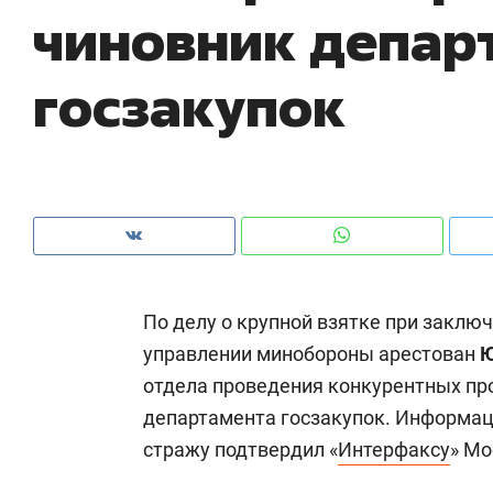
чиновник депар
ры
че
госзакупок
По делу о крупной взятке при заклю
управлении минобороны арестован
Ю
отдела проведения конкурентных пр
Рекомендуем
Рекомендуем
департамента госзакупок. Информац
Дизайнер-прораб Наталья
Как выжить
стражу подтвердил «
Интерфаксу
» Мо
Наседкина: «Ремонт вместе
гаджета и 
с мебелью за 2 миллиона –
самостояте