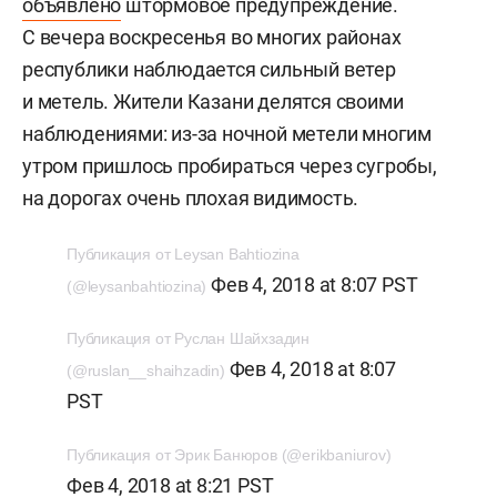
объявлено
штормовое предупреждение.
С вечера воскресенья во многих районах
республики наблюдается сильный ветер
и метель. Жители Казани делятся своими
наблюдениями: из-за ночной метели многим
утром пришлось пробираться через сугробы,
на дорогах очень плохая видимость.
Публикация от Leysan Bahtiozina
Фев 4, 2018 at 8:07 PST
(@leysanbahtiozina)
Публикация от Руслан Шайхзадин
Фев 4, 2018 at 8:07
(@ruslan__shaihzadin)
PST
Публикация от Эрик Банюров (@erikbaniurov)
Фев 4, 2018 at 8:21 PST