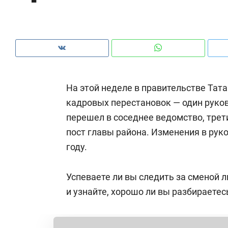
рынки, почему надо знать аксакалов и
о 
чем интересен Оман?
кл
На этой неделе в правительстве Тат
кадровых перестановок — один руков
перешел в соседнее ведомство, трет
пост главы района. Изменения в рук
году.
Успеваете ли вы следить за сменой 
Рекомендуем
Рекомендуем
и узнайте, хорошо ли вы разбираетес
Оставить шум за волной: как
Психотера
строят тишину в казанском
«Директор
ЖК «Заря»
когда чело