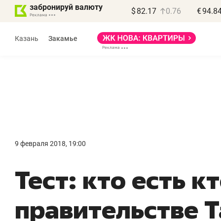
забронируй валюту
$
82.17
0.76
€
94.8
Казань
Закамье
Василь Мазитов
МАРТ
9 февраля 2018, 19:00
«Не зная местных
«
Тест: кто есть кт
правил, бизнес может
н
потерять минимум
ч
правительстве Т
полгода»
р
Как бизнесу выйти на зарубежные
Вл