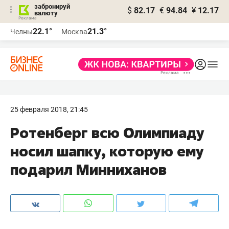
забронируй
$
82.17
€
94.84
¥
12.17
валюту
22.1°
21.3°
Челны
Москва
25 февраля 2018, 21:45
Ротенберг всю Олимпиаду
носил шапку, которую ему
подарил Минниханов