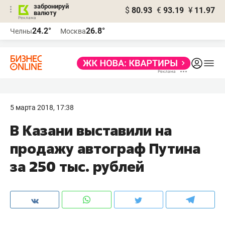
забронируй
$
80.93
€
93.19
¥
11.97
валюту
24.2°
26.8°
Челны
Москва
5 марта 2018, 17:38
В Казани выставили на
продажу автограф Путина
за 250 тыс. рублей