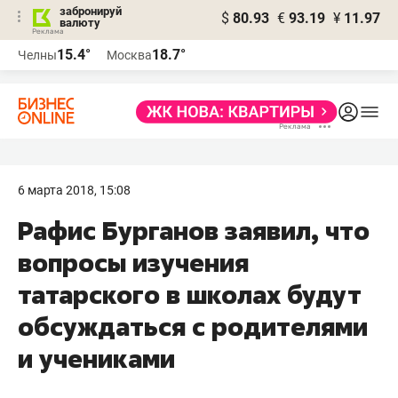
забронируй
$
80.93
€
93.19
¥
11.97
валюту
15.4°
18.7°
Челны
Москва
6 марта 2018, 15:08
Рафис Бурганов заявил, что
вопросы изучения
татарского в школах будут
обсуждаться с родителями
и учениками