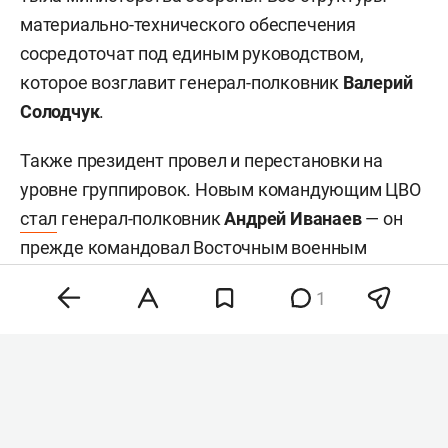
материально-технического обеспечения
сосредоточат под единым руководством,
которое возглавит генерал-полковник
Валерий
Солодчук
.
Также президент провел и перестановки на
уровне группировок. Новым командующим ЦВО
стал
генерал-полковник
Андрей Иванаев
— он
прежде командовал Восточным военным
округом (ВВО). Исполняющим обязанности
1
командующего ВВО назначили генерал-
полковника
Петра Болгарева
, занимавшего пост
начальника штаба округа. Начальником
управления войск беспилотных систем стал
генерал-полковник Лямин — он был