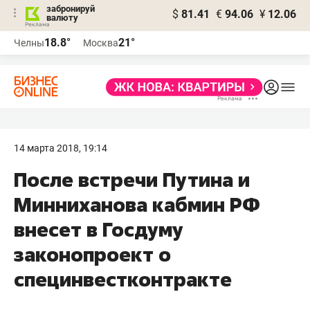
забронируй
$
81.41
€
94.06
¥
12.06
валюту
18.8°
21°
Челны
Москва
14 марта 2018, 19:14
После встречи Путина и
Минниханова кабмин РФ
внесет в Госдуму
законопроект о
специнвестконтракте