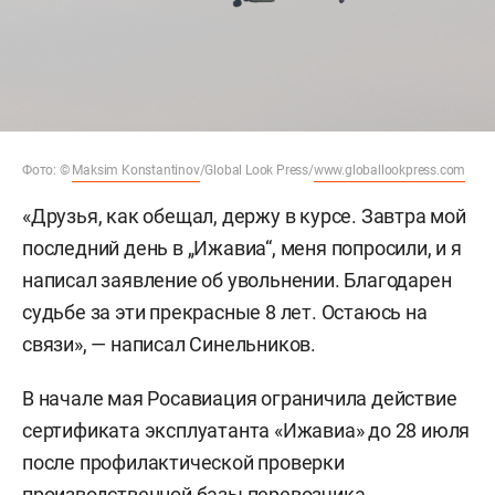
Фото: ©
Maksim Konstantinov
/Global Look Press/
www.globallookpress.com
«Друзья, как обещал, держу в курсе. Завтра мой
последний день в „Ижавиа“, меня попросили, и я
написал заявление об увольнении. Благодарен
судьбе за эти прекрасные 8 лет. Остаюсь на
связи», — написал Синельников.
В начале мая Росавиация ограничила действие
сертификата эксплуатанта «Ижавиа» до 28 июля
после профилактической проверки
производственной базы перевозчика.