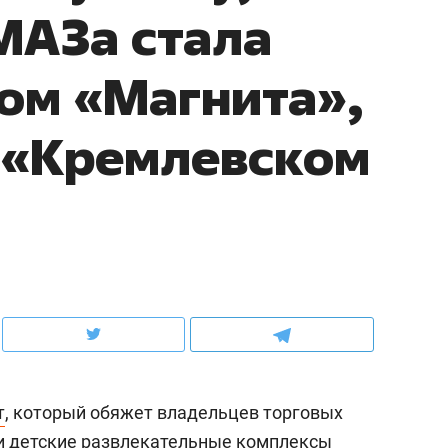
МАЗа стала
ов и
о трехкратном росте цен, дотошных
школьной формы о конт
клиентах и чудных запросах мастеров
налогах и развитии без 
ом «Магнита»,
 «Кремлевском
ндуем
Рекомендуем
терапевт «Фороса»:
Дизайнер-прораб Ната
т
, который обяжет владельцев торговых
кторский невроз» –
Наседкина: «Ремонт вм
человек не считает
с мебелью за 2 миллион
и детские развлекательные комплексы