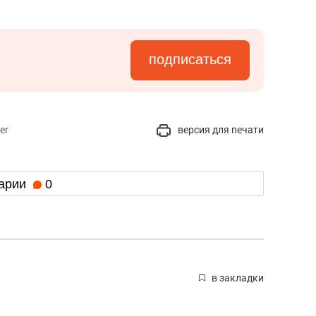
подписаться
er
версия для печати
арии
0
в закладки