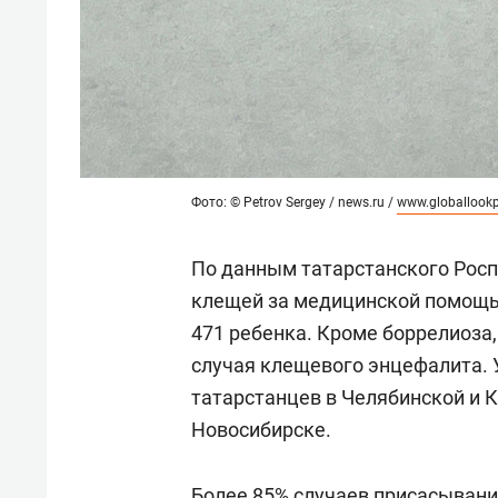
Фото: © Petrov Sergey / news.ru /
www.globallook
По данным татарстанского Роспо
клещей за медицинской помощью
471 ребенка. Кроме боррелиоза,
случая клещевого энцефалита. 
татарстанцев в Челябинской и К
Новосибирске.
Более 85% случаев присасыван