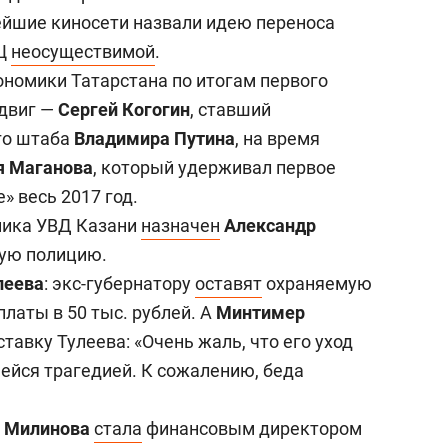
сверхнагрузку
для меня это челлендж
ейшие киносети назвали идею переноса
сом»
ТЦ
неосуществимой
.
кономики Татарстана по итогам первого
сдвиг —
Сергей Когогин
, ставший
го штаба
Владимира Путина
, на время
я Маганова
, который удерживал первое
» весь 2017 год.
ника УВД Казани
назначен
Александр
ную полицию.
леева
: экс-губернатору
оставят
охраняемую
аты в 50 тыс. рублей. А
Минтимер
авку Тулеева: «Очень жаль, что его уход
ейся трагедией. К сожалению, беда
 Милинова
стала
финансовым директором