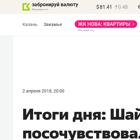
забронируй валюту
$
81.41
0.48
Казань
Закамье
Василь Мазитов
МАРТ
2 апреля 2018, 20:00
«Не зная местных
Итоги дня: Ша
правил, бизнес может
потерять минимум
посочувствовал
полгода»
Как бизнесу выйти на зарубежные