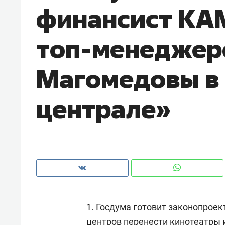
финансист КА
рынки, почему надо знать аксакал
чем интересен Оман?
топ-менеджер
Магомедовы в
централе»
Рекомендуем
Рекоме
Оставить шум за волной: как
Психо
1. Госдума
готовит законопроек
строят тишину в казанском
«Дире
ЖК «Заря»
когда 
центров перенести кинотеатры 