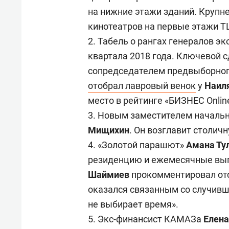
свою 
на нижние этажи зданий. Крупн
стрес
кинотеатров на первые этажи 
2. Табель о рангах генералов э
квартала 2018 года. Ключевой 
сопредседателем предвыборно
отобрал лавровый венок
у
Наил
место в рейтинге «БИЗНЕС Online
3. Новым заместителем началь
Мищихин
. Он возглавит столич
4. «Золотой парашют»
Амана Ту
резиденцию и ежемесячные выпл
Шаймиев
прокомментировал отст
оказался связанным со случивш
не выбирает время».
5. Экс-финансист КАМАЗа
Елена