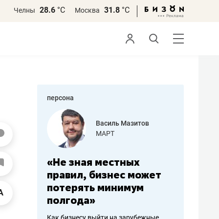
28.6
°С
31.8
°С
Челны
Москва
персона
еменова
Василь Мазитов
»
МАРТ
а: работа
«Не зная местных
«Мне лу
ечься
правил, бизнес может
не зара
вствовать
потерять минимум
чем пот
полгода»
репутац
пошиву
Как бизнесу выйти на зарубежные
Владелец от