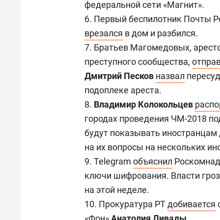
федеральной сети «Магнит».
6. Первый беспилотник Почты Р
врезался
в дом и разбился.
7. Братьев Магомедовых, арест
преступного сообщества,
отпра
Дмитрий Песков
назвал
пересуд
подоплеке ареста.
8.
Владимир Колокольцев
распо
городах проведения ЧМ-2018 по
будут показывать иностранцам д
на их вопросы на нескольких ин
9. Telegram
объяснил
Роскомнадз
ключи шифрования. Власти гро
на этой неделе.
10. Прокуратура РТ
добивается
«Фон»
Анатолия Ливады
.