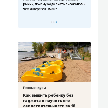
рафакте,
рынки, почему надо знать аксакалов и
о трехкратно
кредитов
чем интересен Оман?
клиентах и ч
Рекомендуем
Рекоме
лья
Как выжить ребенку без
Салих
есте
гаджета и научить его
«Если
а –
самостоятельности за 18
с мин