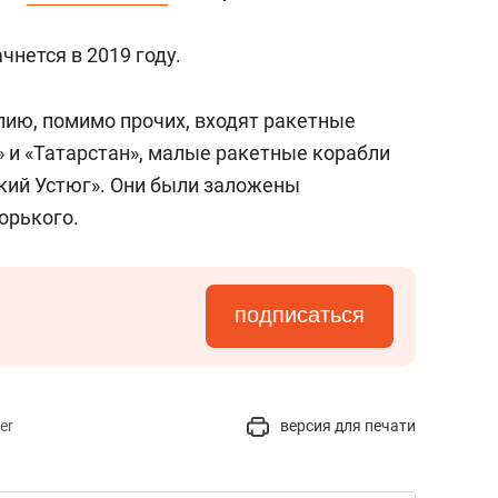
сверхнагрузку
для меня это челлендж
сом»
чнется в 2019 году.
ию, помимо прочих, входят ракетные
 и «Татарстан», малые ракетные корабли
икий Устюг». Они были заложены
орького.
подписаться
er
версия для печати