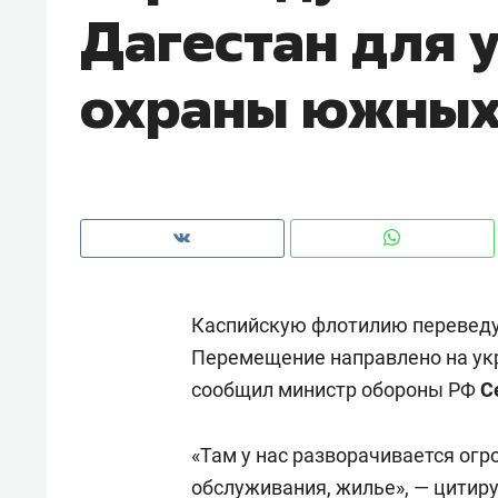
Дагестан для 
рынки, почему надо знать аксакал
чем интересен Оман?
охраны южных
Каспийскую флотилию переведут
Перемещение направлено на ук
сообщил министр обороны РФ
С
Рекомендуем
Рекоме
Оставить шум за волной: как
Психо
«Там у нас разворачивается огр
строят тишину в казанском
«Дире
ЖК «Заря»
обслуживания, жилье», — цитир
когда 