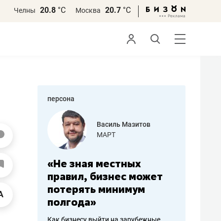
20.8
°С
20.7
°С
Челны
Москва
персона
еменова
Василь Мазитов
»
МАРТ
а: работа
«Не зная местных
«Мне лу
ечься
правил, бизнес может
не зара
вствовать
потерять минимум
чем пот
полгода»
репутац
пошиву
Как бизнесу выйти на зарубежные
Владелец от