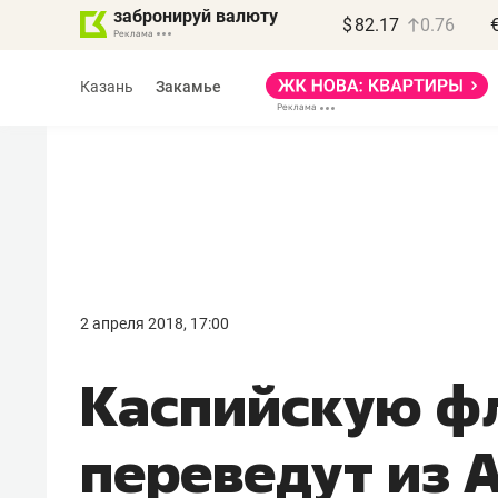
забронируй валюту
$
82.17
0.76
Казань
Закамье
Василь Мазитов
МАРТ
2 апреля 2018, 17:00
«Не зная местных
Каспийскую ф
правил, бизнес может
потерять минимум
переведут из 
полгода»
Как бизнесу выйти на зарубежные