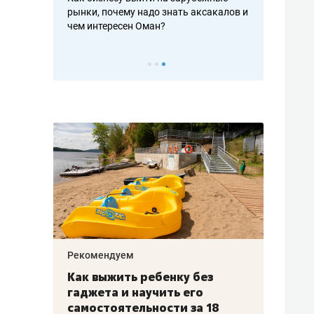
рафакте,
рынки, почему надо знать аксакалов и
о трехкратно
кредитов
чем интересен Оман?
клиентах и ч
Рекомендуем
Рекоме
лья
Как выжить ребенку без
Салих
есте
гаджета и научить его
«Если
а –
самостоятельности за 18
с мин