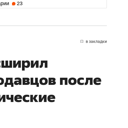
арии
23
в закладки
асширил
одавцов после
тические