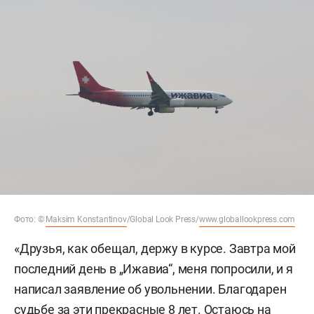
Фото: ©
Maksim Konstantinov
/Global Look Press/
www.globallookpress.com
«Друзья, как обещал, держу в курсе. Завтра мой
последний день в „Ижавиа“, меня попросили, и я
написал заявление об увольнении. Благодарен
судьбе за эти прекрасные 8 лет. Остаюсь на