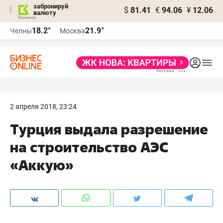
забронируй
$
81.41
€
94.06
¥
12.06
валюту
18.2°
21.9°
Челны
Москва
2 апреля 2018, 23:24
Турция выдала разрешение
на строительство АЭС
«Аккую»