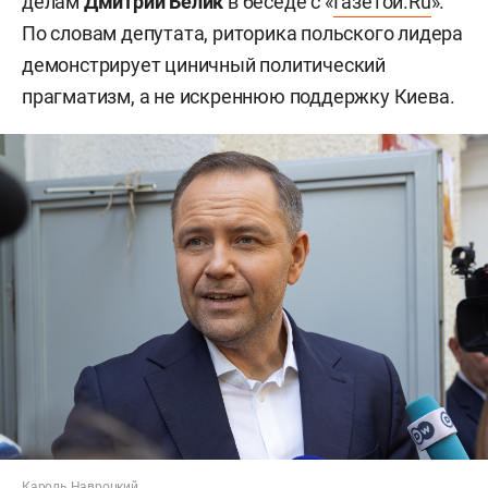
делам
Дмитрий Белик
в беседе с «
Газетой.Ru
».
По словам депутата, риторика польского лидера
демонстрирует циничный политический
прагматизм, а не искреннюю поддержку Киева.
Кароль Навроцкий