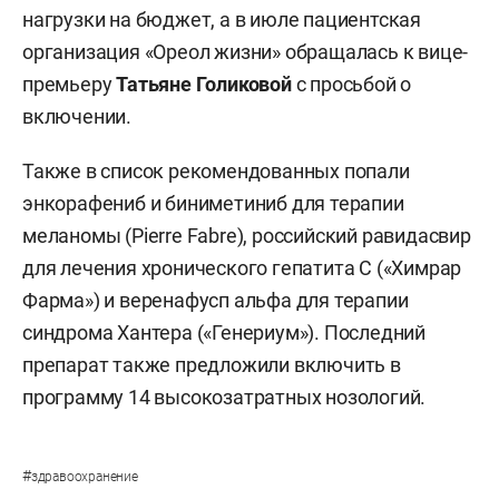
нагрузки на бюджет, а в июле пациентская
организация «Ореол жизни» обращалась к вице-
премьеру
Татьяне Голиковой
с просьбой о
включении.
Также в список рекомендованных попали
энкорафениб и биниметиниб для терапии
меланомы (Pierre Fabre), российский равидасвир
для лечения хронического гепатита С («Химрар
Фарма») и веренафусп альфа для терапии
синдрома Хантера («Генериум»). Последний
препарат также предложили включить в
программу 14 высокозатратных нозологий.
#
здравоохранение