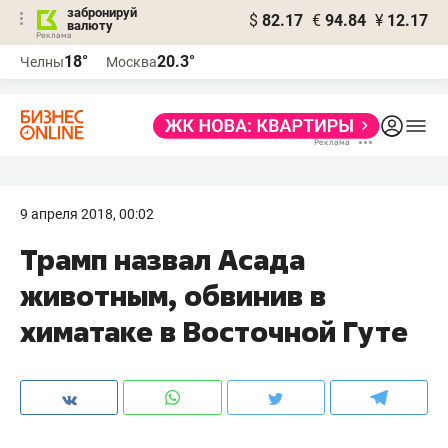
забронируй
$
82.17
€
94.84
¥
12.17
валюту
18°
20.3°
Челны
Москва
9 апреля 2018, 00:02
Трамп назвал Асада
животным, обвинив в
химатаке в Восточной Гуте