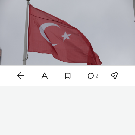
2
Фото: «БИЗНЕС Online»
По данным агентства, главное управление
береговой безопасности Турции уведомило
несколько судов, направлявшихся в