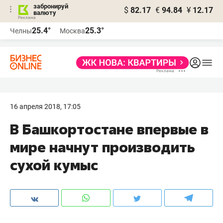
забронируй
$
82.17
€
94.84
¥
12.17
валюту
25.4°
25.3°
Челны
Москва
16 апреля 2018, 17:05
В Башкортостане впервые в
мире начнут производить
сухой кумыс