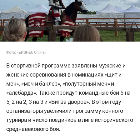
Фото: «БИЗНЕС Online»
В спортивной программе заявлены мужские и
женские соревнования в номинациях «щит и
меч», «меч и баклер», «полуторный меч» и
«алебарда». Также пройдут командные бои 5 на
5, 2 на 2, 3 на 3 и «Битва дворов». В этом году
организаторы увеличили программу конного
турнира и число поединков в лиге исторического
средневекового боя.