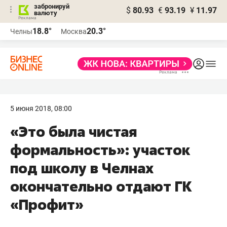
забронируй
$
80.93
€
93.19
¥
11.97
валюту
18.8°
20.3°
Челны
Москва
5 июня 2018, 08:00
«Это была чистая
формальность»: участок
под школу в Челнах
окончательно отдают ГК
«Профит»