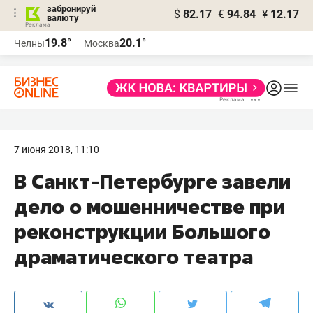
забронируй
$
82.17
€
94.84
¥
12.17
валюту
19.8°
20.1°
Челны
Москва
7 июня 2018, 11:10
В Санкт-Петербурге завели
дело о мошенничестве при
реконструкции Большого
драматического театра