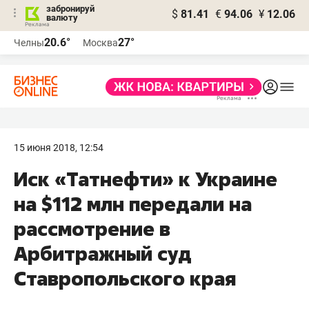
забронируй
$
81.41
€
94.06
¥
12.06
валюту
20.6°
27°
Челны
Москва
15 июня 2018, 12:54
Иск «Татнефти» к Украине
на $112 млн передали на
рассмотрение в
Арбитражный суд
Ставропольского края