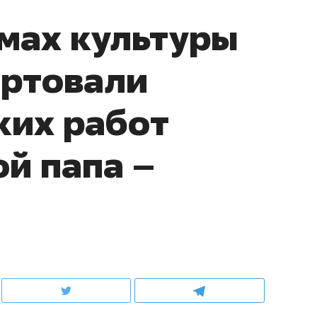
мах культуры
артовали
ких работ
й папа –