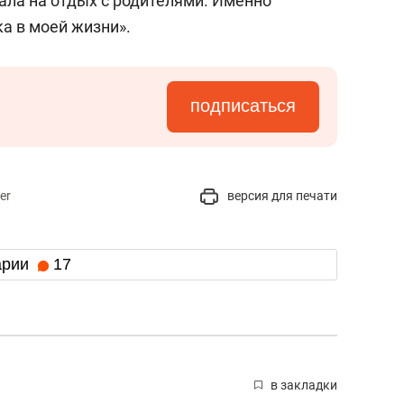
хала на отдых с родителями. Именно
ка в моей жизни».
подписаться
er
версия для печати
арии
17
в закладки