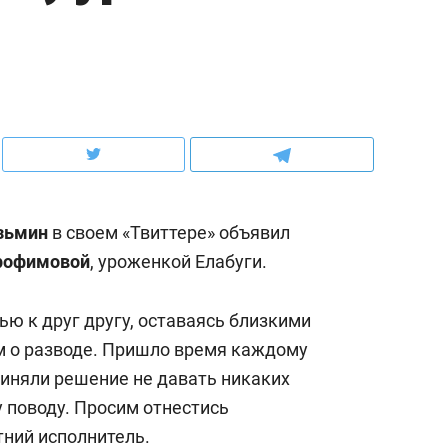
ов и
о трехкратном росте цен, дотошных
школьной формы о конт
клиентах и чудных запросах мастеров
налогах и развитии без 
зьмин
в своем «Твиттере» объявил
рофимовой
, уроженкой Елабуги.
ю к друг другу, оставаясь близкими
м о разводе. Пришло время каждому
ндуем
Рекомендуем
риняли решение не давать никаких
терапевт «Фороса»:
Дизайнер-прораб Ната
 поводу. Просим отнестись
кторский невроз» –
Наседкина: «Ремонт вм
тний исполнитель.
человек не считает
с мебелью за 2 миллион