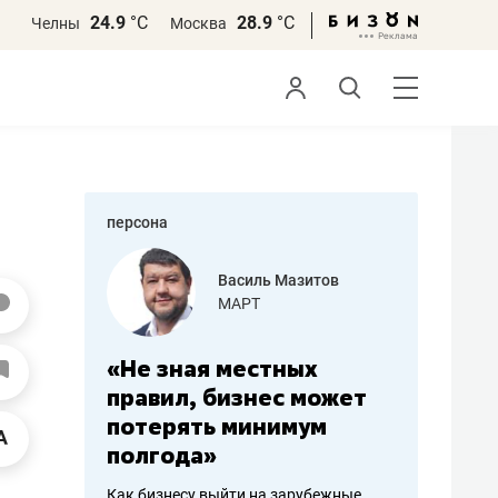
24.9
°С
28.9
°С
Челны
Москва
персона
еменова
Василь Мазитов
»
МАРТ
а: работа
«Не зная местных
«Мне лу
ечься
правил, бизнес может
не зара
вствовать
потерять минимум
чем пот
полгода»
репутац
пошиву
Как бизнесу выйти на зарубежные
Владелец от