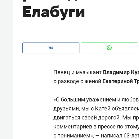
Елабуги
рынки, почему надо знать аксакал
чем интересен Оман?
Певец и музыкант
Владимир Ку
о разводе с женой
Екатериной Т
«С большим уважением и любовь
друзьями, мы с Катей объявляе
Рекомендуем
Рекоме
двигаться своей дорогой. Мы п
Падел, фитнес, танцы и даже
Психо
комментариев в прессе по этому
ниндзя-зал: как ТРЦ «Франт»
«Дире
с пониманием», — написал 63-ле
стал Меккой для любителей
когда 