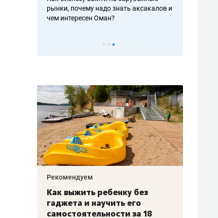
рафакте,
рынки, почему надо знать аксакалов и
о трехкратно
кредитов
чем интересен Оман?
клиентах и ч
Рекомендуем
Рекоме
лья
Как выжить ребенку без
Салих
есте
гаджета и научить его
«Если
а –
самостоятельности за 18
с мин