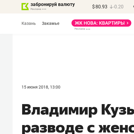
забронируй валюту
$
80.93
-0.20
Казань
Закамье
Василь Мазитов
МАРТ
15 июня 2018, 13:00
«Не зная местных
Владимир Кузь
правил, бизнес может
потерять минимум
разводе с жен
полгода»
Как бизнесу выйти на зарубежные